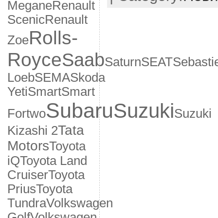
Megane
Renault
Scenic
Renault
Rolls-
Zoe
Royce
Saab
Saturn
SEAT
Sebasti
Loeb
SEMA
Skoda
Yeti
Smart
Smart
Subaru
Suzuki
Fortwo
Suzuki
Tata
Kizashi 2
Motors
Toyota
iQ
Toyota Land
Cruiser
Toyota
Prius
Toyota
Tundra
Volkswagen
Golf
Volkswagen