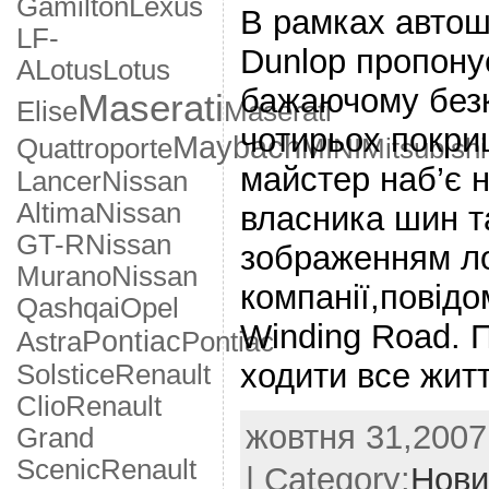
Gamilton
Lexus
В рамках авто
LF-
Dunlop пропону
A
Lotus
Lotus
бажаючому без
Maserati
Elise
Maserati
чотирьох покриш
Maybach
Quattroporte
MINI
Mitsubishi
майстер наб’є н
Lancer
Nissan
Altima
Nissan
власника шин т
GT-R
Nissan
зображенням л
Murano
Nissan
компанії,повідо
Qashqai
Opel
Winding Road. 
Pontiac
Astra
Pontiac
ходити все житт
Solstice
Renault
Clio
Renault
жовтня 31,2007 
Grand
Scenic
Renault
| Category:
Нови