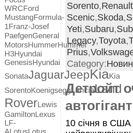
Sorento
,
Renault
WRC
Ford
Scenic
,
Skoda
,
S
Formula-
Mustang
1
Franz-Josef
Yeti
,
Subaru
,
Sub
General
Paefgen
Legacy
,
Toyota
,
Motors
Hummer
Hummer
Prius
,
Volkswag
H3
Hyundai
Genesis
Hyundai
Category:
Новин
Kia
Jaguar
Jeep
Sonata
Kia
Детройт о
Land
Lancia
Sorento
Koenigsegg
Rover
автогігант
Lewis
Gamilton
Lexus
10 січня в США 
LF-
A
Lotus
Lotus