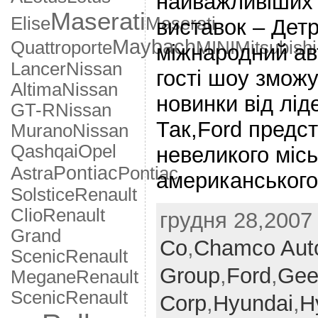
найважливіших
Maserati
Elise
Maserati
виставок – Дет
Maybach
Quattroporte
MINI
Mitsubishi
міжнародний ав
Lancer
Nissan
гості шоу зможу
Altima
Nissan
новинки від лід
GT-R
Nissan
Так,Ford предс
Murano
Nissan
Qashqai
Opel
невеликого міс
Pontiac
Astra
Pontiac
американського
Solstice
Renault
Clio
Renault
грудня 28,2007 
Grand
Co
,
Chamco Aut
Scenic
Renault
Group
,
Ford
,
Geel
Megane
Renault
Scenic
Renault
Corp
,
Hyundai
,
H