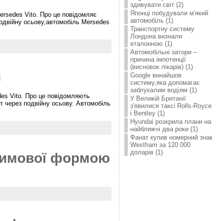
здивувати світ (2)
Японці побудували м'який
ersedes Vito. Про це повідомляє
автомобіль (1)
подвійну осьову,автомобіль Mersedes
Транспортну систему
Лондона визнали
еталонною (1)
Автомобільні затори –
причина імпотенції
(висновок лікарів) (1)
и
Google винайшов
систему,яка допомагає
заблукалим водіям (1)
des Vito. Про це повідомляють
У Великій Британії
от через подвійну осьову. Автомобіль
з'явилися таксі Rolls-Royce
і Bentley (1)
Hyundai розкрила плани на
найближчі два роки (1)
Фанат купив номерний знак
Westham за 120 000
доларів (1)
 зимової формою