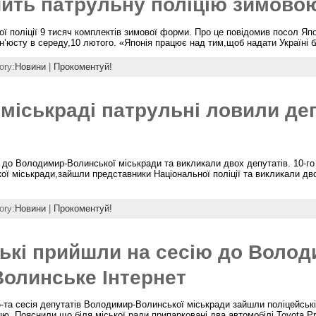
чить патрульну поліцію зимов
ї поліції 9 тисяч комплектів зимової форми. Про це повідомив посол Япон
ін’юсту в середу,10 лютого. «Японія працює над тим,щоб надати Україні 
ory:
Новини
|
Прокоментуй!
міськраді патрульні ловили деп
ю до Володимир-Волинської міськради та викликали двох депутатів. 10-го
ї міськради,зайшли представники Національної поліції та викликали дво
ory:
Новини
|
Прокоментуй!
ські прийшли на сесію до Волод
олинське Інтернет
-та сесія депутатів Володимир-Волинської міськради зайшли поліцейські 
цю. Пояснили,що біля міської ради припарковані два автомобілі Toyota P