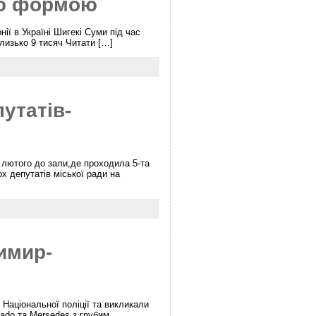
ою формою
ії в Україні Шигекі Суми під час
близько 9 тисяч Читати […]
утатів-
 лютого до зали,де проходила 5-та
х депутатів міської ради на
имир-
Національної поліції та викликали
rado та Mersedes з грубим