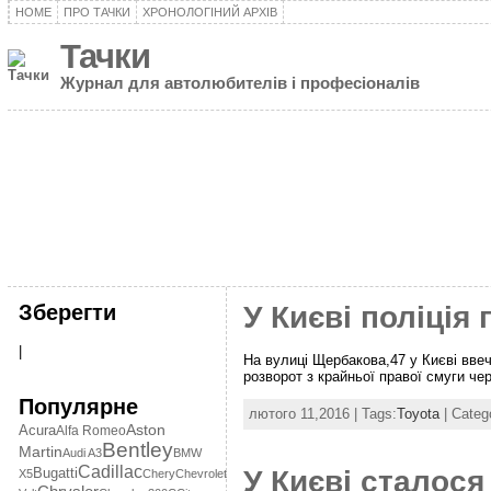
HOME
ПРО ТАЧКИ
ХРОНОЛОГІНИЙ АРХІВ
Тачки
Журнал для автолюбителів і професіоналів
Зберегти
У Києві поліці
|
На вулиці Щербакова,47 у Києві ввеч
розворот з крайньої правої смуги че
Популярне
лютого 11,2016 | Tags:
Toyota
| Categ
Aston
Acura
Alfa Romeo
Bentley
Martin
Audi A3
BMW
Cadillac
У Києві сталося
Bugatti
X5
Chery
Chevrolet