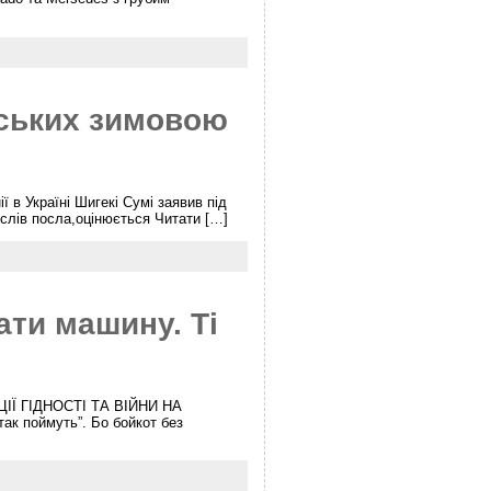
йських зимовою
 в Україні Шигекі Сумі заявив під
і слів посла,оцінюється Читати […]
ати машину. Ті
Ї ГІДНОСТІ ТА ВІЙНИ НА
 поймуть”. Бо бойкот без