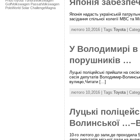
Японія забезпе
Prius
Toyota Tundra
Volkswagen
Golf
Volkswagen Passat
Volkswagen
Polo
World Solar Challenge
Мagna
Японія надасть українській патрульно
засідання спільної колегії МВС та М
лютого 10,2016 | Tags:
Toyota
| Categ
У Володимирі в 
порушників …
Луцькі поліцейські прийшли на сесі
сесія депутатів Володимир-Волинсько
вулицю,Читати […]
лютого 10,2016 | Tags:
Toyota
| Categ
Луцькі поліцей
Волинської …–В
10-го лютого до зали,де проходила 5
двох депутатів міської ради на вули