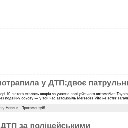
я потрапила у ДТП:двоє патруль
ері 10 лютого сталась аварія за участю поліцейського автомобіля Toyota 
рез подвійну осьову — у той час автомобіль Mersedes Vito не встиг загал
ory:
Новини
|
Прокоментуй!
 ДТП за поліцейськими