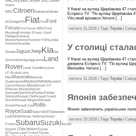
Chrysler
Volt
Chrysler 300C
Citroen
Xsara
Citroеn
У Києві на вулиці Щербакова 47 стал
WRC
Daihatsu
Daimler
Еспресо.TV. “По вулиці Щербакова 47
Fiat
Vito,який врізався,Читати […]
Ford
AG
Dodge
FIA
Ford
Focus
лютого 11,2016 | Tags:
Toyota
| Categ
Ford Focus WRC
Ford
Mustang
Formula-1
Franz-Josef
Paefgen
General
Motors
Hummer
Hummer H3
Hyundai
Genesis
Hyundai
У столиці стала
Kia
Jaguar
Jeep
Sonata
Kia
Land
У Києві на вулиці Щербакова 47 стал
Sorento
Koenigsegg
Lancia
джерела Еспресо.TV. “По вулиці Щерб
Rover
Mersedes Читати […]
Lewis Gamilton
Lexus
LF-A
Lotus
Lotus
Maserati
Elise
Maserati
лютого 11,2016 | Tags:
Toyota
| Categ
Maybach
Quattroporte
MINI
Mitsubishi
Lancer
Nissan Altima
Nissan GT-
R
Nissan Murano
Nissan
Qashqai
Opel Astra
Pontiac
Pontiac
Японія забезпе
Solstice
Renault Clio
Renault Grand
Scenic
Renault Megane
Renault
Rolls-
Scenic
Renault Zoe
Японія забезпечить українських пол
Royce
Saab
Saturn
SEAT
Sebastien
Loeb
SEMA
Skoda Yeti
Smart
Smart
лютого 10,2016 | Tags:
Toyota
| Categ
Subaru
Suzuki
Fortwo
Suzuki
Tata Motors
Kizashi 2
Toyota
iQ
Toyota Land Cruiser
Toyota