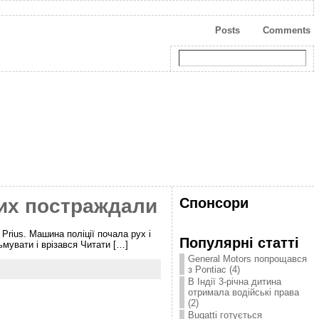
Posts
Comments
Спонсори
них постраждали
Prius. Машина поліції почала рух і
Популярні статті
ьмувати і врізався Читати […]
General Motors попрощався
з Pontiac (4)
В Індії 3-річна дитина
отримала водійські права
(2)
Bugatti готується