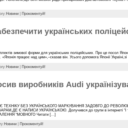
ory:
Новини
|
Прокоментуй!
забезпечити українських поліце
плектів зимової форми для українських поліцейських. Про це посол Японії
. «Японія працює над цим»,–сказав він. Усього допомога Японії Україні,з
ory:
Новини
|
Прокоментуй!
ив виробників Audi українізув
Є ТЕХНІКУ БЕЗ УКРАЇНСЬКОГО МАРКУВАННЯ ЗАДОВГО ДО РЕВОЛЮЦІ
,ДЕ Є НАПИСИ УКРАЇНСЬКОЮ. Долучився до групи в інтернеті “І так
ХВАЛЕННЯ “МОВНОГО Читати […]
ry:
Новини
|
Прокоментуй!