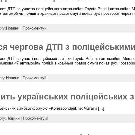
ося ДТП за участю поліцейського автомобіля Toyota Prius і автомобіля M
 автомобіль поліції з крайньої правої смуги почав рух і розворот через 
ory:
Новини
|
Прокоментуй!
ся чергова ДТП з поліцейським
ася ДТП за участі поліцейської автівки Toyota Prius та автомобіля Merse
акова 47 автомобіль поліції з крайньої правої смуги почав рух і розвор
ory:
Новини
|
Прокоментуй!
чить українських поліцейських
іцейських зимової формою –Korrespondent.net Читати […]
ory:
Новини
|
Прокоментуй!