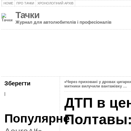
HOME
ПРО ТАЧКИ
ХРОНОЛОГІНИЙ АРХІВ
Тачки
Журнал для автолюбителів і професіоналів
«
Через приховані у дровах цигарк
Зберегти
митники вилучили вантажівку …
|
ДТП в це
Популярне
Полтавы: