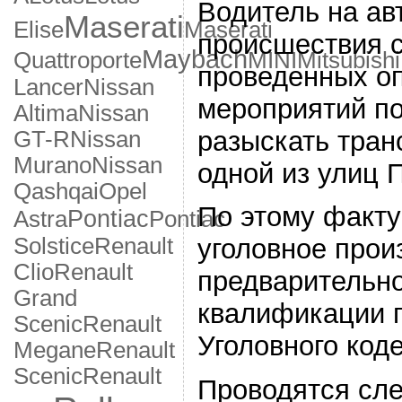
Водитель на ав
Maserati
Elise
Maserati
происшествия с
Maybach
Quattroporte
MINI
Mitsubishi
проведенных о
Lancer
Nissan
мероприятий п
Altima
Nissan
разыскать тран
GT-R
Nissan
Murano
Nissan
одной из улиц 
Qashqai
Opel
По этому факту
Pontiac
Astra
Pontiac
Solstice
Renault
уголовное прои
Clio
Renault
предварительн
Grand
квалификации п
Scenic
Renault
Уголовного код
Megane
Renault
Scenic
Renault
Проводятся сле