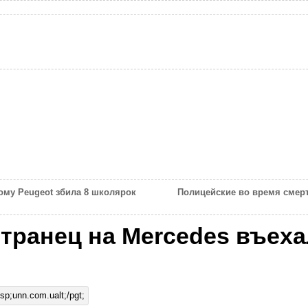
ому Peugeot збила 8 школярок
Полицейские во время смер
ранец на Mercedes въеха