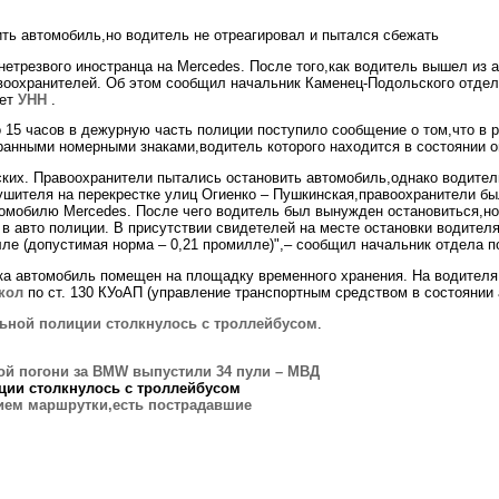
ть автомобиль,но водитель не отреагировал и пытался сбежать
трезвого иностранца на Mercedes. После того,как водитель вышел из а
воохранителей. Об этом сообщил начальник Каменец-Подольского отде
ает
УНН
.
 15 часов в дежурную часть полиции поступило сообщение о том,что в 
ранными номерными знаками,водитель которого находится в состоянии о
ских. Правоохранители пытались остановить автомобиль,однако водител
ушителя на перекрестке улиц Огиенко – Пушкинская,правоохранители б
мобилю Mercedes. После чего водитель был вынужден остановиться,но 
 в авто полиции. В присутствии свидетелей на месте остановки водител
лле (допустимая норма – 0,21 промилле)",– сообщил начальник отдела п
а автомобиль помещен на площадку временного хранения. На водителя
кол
по ст. 130 КУоАП (управление транспортным средством в состоянии 
льной полиции столкнулось с троллейбусом
.
ой погони за BMW выпустили 34 пули – МВД
ции столкнулось с троллейбусом
тием маршрутки,есть пострадавшие