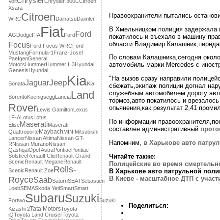
Chrysler
Volt
Chrysler 300C
Citroen
Xsara
Citroеn
Правоохранители пытались останови
WRC
Daihatsu
Daimler
Fiat
В Хмельницком полиция задержала не
Ford
AG
Dodge
FIA
Ford
покатилось и въехало в машину пра
области Владимир Калашник,перед
Focus
Ford Focus WRC
Ford
Mustang
Formula-1
Franz-Josef
По словам Калашника,сегодня около
Paefgen
General
автомобиль марки Mercedes с иност
Motors
Hummer
Hummer H3
Hyundai
Genesis
Hyundai
Kia
"На вызов сразу направили полицей
Jaguar
Jeep
Sonata
Kia
сбежать,экипаж полиции догнал нар
Land
служебным автомобилем дорогу авто
Sorento
Koenigsegg
Lancia
тормоз,авто покатилось и врезалось
Rover
опьянения,как результат 2,41 проми
Lewis Gamilton
Lexus
LF-A
Lotus
Lotus
По информации правоохранителя,пок
Maserati
Elise
Maserati
составлен административный
прото
Maybach
Quattroporte
MINI
Mitsubishi
Lancer
Nissan Altima
Nissan GT-
Напомним,
в Харькове авто патру
R
Nissan Murano
Nissan
Qashqai
Opel Astra
Pontiac
Pontiac
Читайте также:
Solstice
Renault Clio
Renault Grand
Scenic
Renault Megane
Renault
Полицейские во время смертельн
Rolls-
В Харькове авто патрульной поли
Scenic
Renault Zoe
В Киеве - масштабное ДТП с учас
Royce
Saab
Saturn
SEAT
Sebastien
Loeb
SEMA
Skoda Yeti
Smart
Smart
Subaru
Suzuki
Fortwo
Suzuki
Поделиться:
Tata Motors
Kizashi 2
Toyota
iQ
Toyota Land Cruiser
Toyota