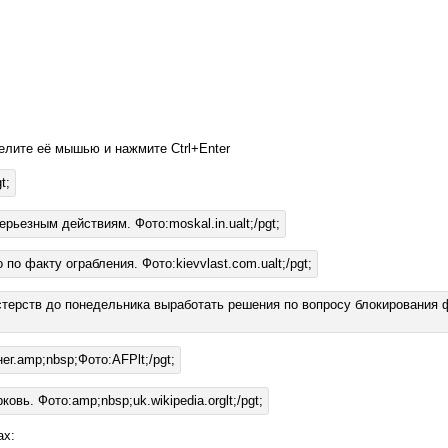
елите её мышью и нажмите Ctrl+Enter
ах: