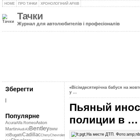
HOME
ПРО ТАЧКИ
ХРОНОЛОГІНИЙ АРХІВ
Тачки
Журнал для автолюбителів і професіоналів
«
Вісімдесятирічна бабуся на жовт
Зберегти
у …
|
Пьяный иност
Популярне
полиции в …
Aston
Acura
Alfa Romeo
Bentley
Martin
Audi A3
BMW
Cadillac
Bugatti
X5
Chery
Chevrolet