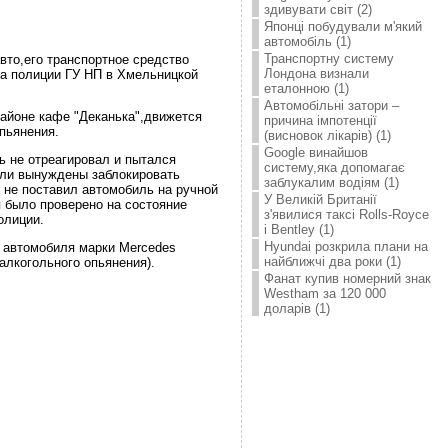
здивувати світ (2)
Японці побудували м'який
автомобіль (1)
Транспортну систему
вто,его транспортное средство
Лондона визнали
ла полиции ГУ НП в Хмельницкой
еталонною (1)
Автомобільні затори –
районе кафе "Деканька",движется
причина імпотенції
пьянения.
(висновок лікарів) (1)
Google винайшов
ь не отреагировал и пытался
систему,яка допомагає
ыли вынуждены заблокировать
заблукалим водіям (1)
не поставил автомобиль на ручной
У Великій Британії
я было проверено на состояние
з'явилися таксі Rolls-Royce
олиции.
і Bentley (1)
Hyundai розкрила плани на
 автомобиля марки Mercedes
найближчі два роки (1)
алкогольного опьянения).
Фанат купив номерний знак
Westham за 120 000
доларів (1)