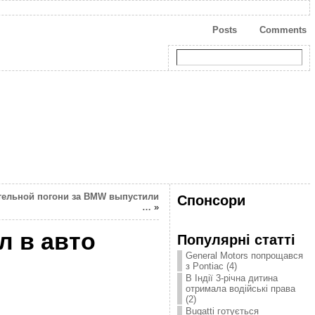
Posts
Comments
тельной погони за BMW выпустили
Спонсори
…
»
л в авто
Популярні статті
General Motors попрощався
з Pontiac (4)
В Індії 3-річна дитина
отримала водійські права
(2)
Bugatti готується