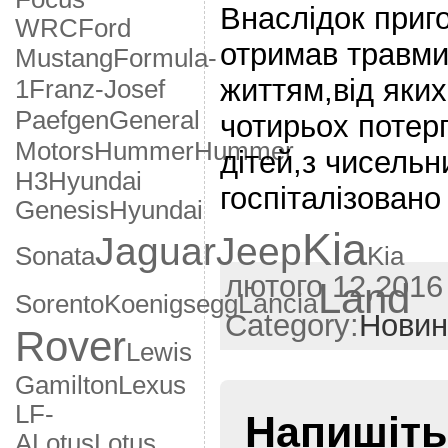
Внаслідок приг
WRC
Ford
отримав травми 
Formula-
Mustang
життям,від яких
1
Franz-Josef
General
Paefgen
чотирьох потер
Motors
Hummer
Hummer
дітей,з чисель
H3
Hyundai
госпіталізовано 
Genesis
Hyundai
Kia
Jaguar
Jeep
Sonata
Kia
лютого 12,2016 
Land
Lancia
Sorento
Koenigsegg
Category:
Новин
Rover
Lewis
Gamilton
Lexus
LF-
Напишіть
A
Lotus
Lotus