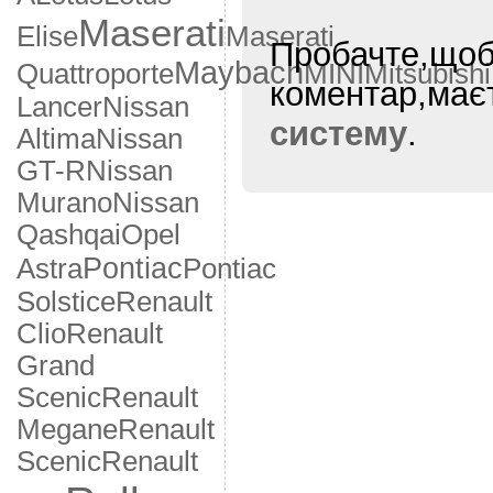
Maserati
Elise
Maserati
Пробачте,щоб
Maybach
Quattroporte
MINI
Mitsubishi
коментар,ма
Lancer
Nissan
систему
.
Altima
Nissan
GT-R
Nissan
Murano
Nissan
Qashqai
Opel
Pontiac
Astra
Pontiac
Solstice
Renault
Clio
Renault
Grand
Scenic
Renault
Megane
Renault
Scenic
Renault