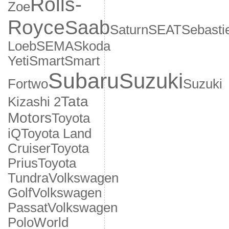
Rolls-
Zoe
Royce
Saab
Saturn
SEAT
Sebasti
Loeb
SEMA
Skoda
Yeti
Smart
Smart
Subaru
Suzuki
Fortwo
Suzuki
Tata
Kizashi 2
Motors
Toyota
iQ
Toyota Land
Cruiser
Toyota
Prius
Toyota
Tundra
Volkswagen
Golf
Volkswagen
Passat
Volkswagen
Polo
World