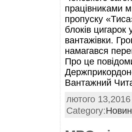
працівниками ми
пропуску «Тиса
блоків цигарок 
вантажівки. Гр
намагався перев
Про це повідом
Держприкордонс
Вантажний Чита
лютого 13,2016 
Category:
Новин