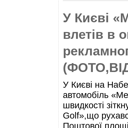
У Києві «
влетів в 
рекламно
(ФОТО,ВІ
У Києві на Наб
автомобіль «Me
швидкості зіткн
Golf»,що рухав
Поштової площі,