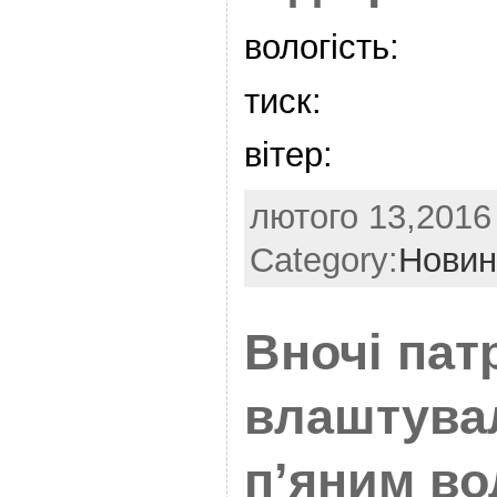
вологість:
тиск:
вітер:
лютого 13,2016 
Category:
Новин
Вночі пат
влаштува
п’яним во