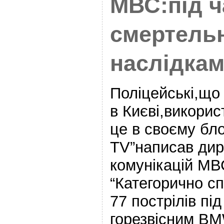
​МВС:під ч
смертель
наслідкам
Поліцейські,щ
в Києві,викорис
це в своєму бло
TV”написав дир
комунікацій МВ
“Категорично с
77 пострілів під
горезвісним BM