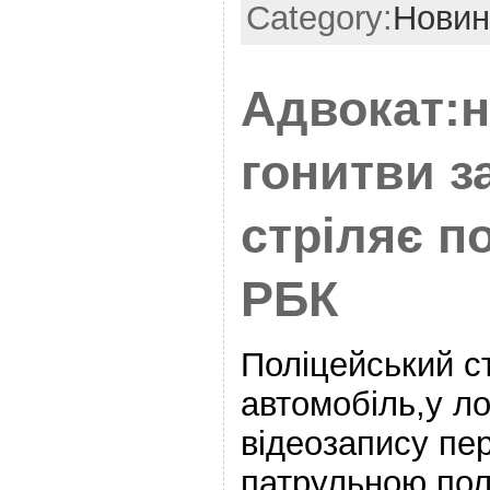
Category:
Новин
Адвокат:н
гонитви з
стріляє п
РБК
Поліцейський с
автомобіль,у л
відеозапису пе
патрульною пол