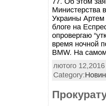
77. Об этом за
Министерства в
Украины Артем
блоге на Еспрес
опровергаю “ут
время ночной п
BMW. На самом
лютого 12,2016 
Category:
Новин
Прокурат