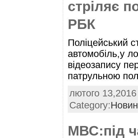
стріляє п
РБК
Поліцейський с
автомобіль,у л
відеозапису пе
патрульною пол
лютого 13,2016 
Category:
Новин
​МВС:під ч