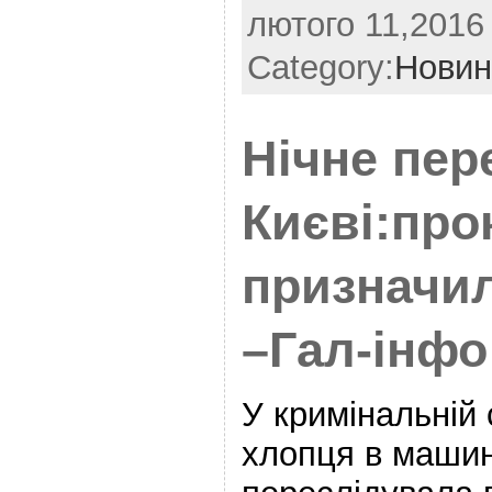
лютого 11,2016 
Category:
Новин
Нічне пер
Києві:про
призначил
–Гал-інфо
У кримінальній 
хлопця в маши