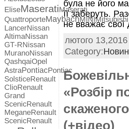
була не його ма
Maserati
Elise
Maserati
її заберуть. Ра
Maybach
Quattroporte
MINI
Mitsubishi
не вважає свої 
Lancer
Nissan
Altima
Nissan
лютого 13,2016 
GT-R
Nissan
Category:
Новин
Murano
Nissan
Qashqai
Opel
Pontiac
Astra
Pontiac
Божевільн
Solstice
Renault
Clio
Renault
«Розбір п
Grand
Scenic
Renault
скаженог
Megane
Renault
Scenic
Renault
(+відео)