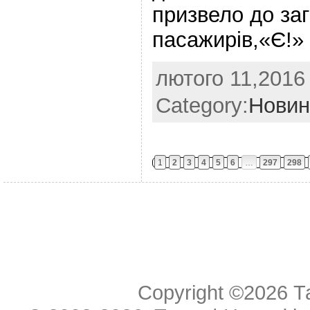
призвело до заг
пасажирів,«Є!»
лютого 11,2016 
Category:
Новин
1
2
3
4
5
6
…
297
298
Copyright ©2026
Т