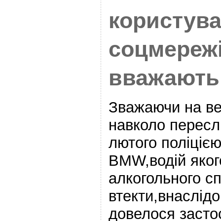
користува
соцмереж
вважають
Зважаючи на ве
навколо переслі
лютого поліціє
BMW,водій яког
алкогольного сп
втекти,внаслідо
довелося засто