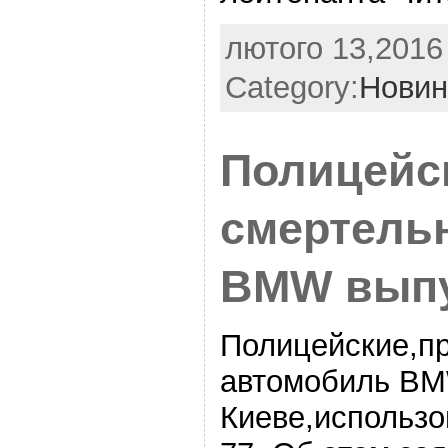
лютого 13,2016 
Category:
Новин
Полицейс
смертельн
BMW вып
Полицейские,п
автомобиль BM
Киеве,использо