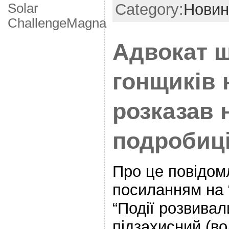
Category:
Новин
Solar
Challenge
Мagna
Адвокат 
гонщиків
розказав 
подробиц
Про це повідом
посиланням на “
“Події розвивал
підзахисний (во