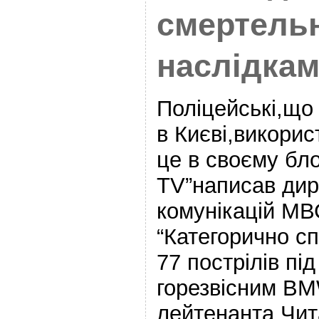
смертель
наслідкам
Поліцейські,щ
в Києві,викорис
це в своєму бло
TV”написав дир
комунікацій МВ
“Категорично с
77 пострілів під
горезвісним BM
лейтенанта Чит