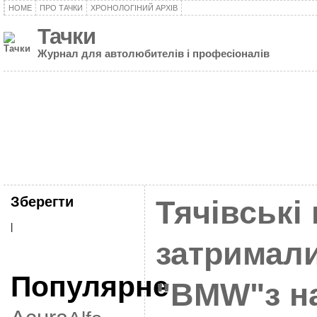
HOME
ПРО ТАЧКИ
ХРОНОЛОГІНИЙ АРХІВ
Тачки
Журнал для автолюбителів і професіоналів
Зберегти
Тячівські
|
затримали
Популярне
"BMW"з на