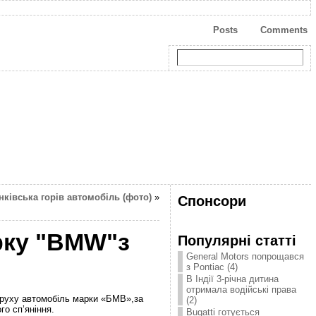
Posts
Comments
нківська горів автомобіль (фото)
»
Спонсори
арку "BMW"з
Популярні статті
General Motors попрощався
з Pontiac (4)
В Індії 3-річна дитина
отримала водійські права
о руху автомобіль марки «БМВ»,за
(2)
го сп’яніння.
Bugatti готується