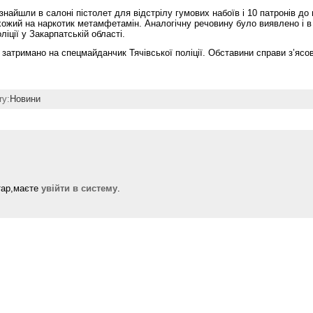
знайшли в салоні пістолет для відстрілу гумових набоїв і 10 патронів до 
ожий на наркотик метамфетамін. Аналогічну речовину було виявлено і в 
ліції у Закарпатській області.
затримано на спецмайданчик Тячівської поліції. Обставини справи з’ясо
ry:
Новини
тар,маєте
увійти в систему
.