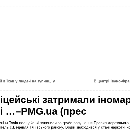
 в’їхав у людей на зупинці у
В центрі Івано-Фра
ліцейські затримали іном
і …–PMG.ua (прес
лиці м.Тячів поліцейські зупинили за грубе порушення Правил дорожньог
тель с.Бедевля Тячівського району. Водій знаходився у стані наркотично