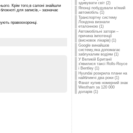
здивувати світ (2)
нього. Крім того,в салоні знайшли
Японці побудували м'який
блокноті для записів,– зазначає
автомобіль (1)
Транспортну систему
Лондона визнали
вують правоохоронці.
еталонною (1)
Автомобільні затори –
причина імпотенції
(висновок лікарів) (1)
Google винайшов
систему,яка допомагає
заблукалим водіям (1)
У Великій Британії
з'явилися таксі Rolls-Royce
і Bentley (1)
Hyundai розкрила плани на
найближчі два роки (1)
Фанат купив номерний знак
Westham за 120 000
доларів (1)