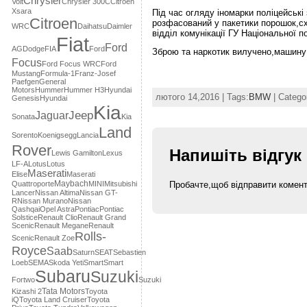
Chrysler
Volt
Chrysler 300C
Citroen
Xsara
Під час огляду іномарки поліцейські 
Citroеn
розфасований у пакетики порошок,сх
WRC
Daihatsu
Daimler
відділ комунікації ГУ Національної по
Fiat
Ford
AG
Dodge
FIA
Ford
Зброю та наркотик вилучено,машину 
Focus
Ford Focus WRC
Ford
Mustang
Formula-1
Franz-Josef
Paefgen
General
Motors
Hummer
Hummer H3
Hyundai
лютого 14,2016 | Tags:
BMW
| Catego
Genesis
Hyundai
Kia
Jaguar
Jeep
Sonata
Kia
Land
Sorento
Koenigsegg
Lancia
Rover
Напишіть відгук
Lewis Gamilton
Lexus
LF-A
Lotus
Lotus
Maserati
Elise
Maserati
Maybach
Quattroporte
MINI
Mitsubishi
Пробачте,щоб відправити комен
Lancer
Nissan Altima
Nissan GT-
R
Nissan Murano
Nissan
Qashqai
Opel Astra
Pontiac
Pontiac
Solstice
Renault Clio
Renault Grand
Scenic
Renault Megane
Renault
Rolls-
Scenic
Renault Zoe
Royce
Saab
Saturn
SEAT
Sebastien
Loeb
SEMA
Skoda Yeti
Smart
Smart
Subaru
Suzuki
Fortwo
Suzuki
Tata Motors
Kizashi 2
Toyota
iQ
Toyota Land Cruiser
Toyota