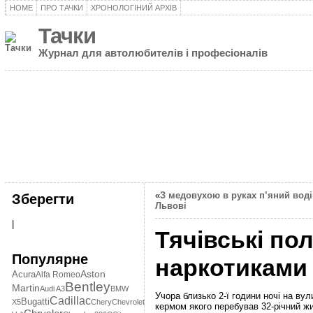
HOME
ПРО ТАЧКИ
ХРОНОЛОГІНИЙ АРХІВ
Тачки
Журнал для автолюбителів і професіоналів
«
З медовухою в руках п’яний водій
Зберегти
Львові
|
Тячівські по
Популярне
наркотиками 
Aston
Acura
Alfa Romeo
Bentley
Martin
Audi A3
BMW
Учора близько 2-ї години ночі на ву
Cadillac
Bugatti
X5
Chery
Chevrolet
кермом якого перебував 32-річний жи