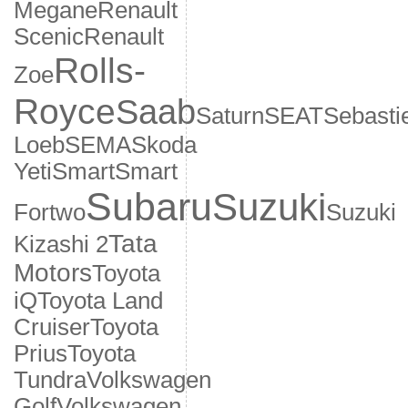
Megane
Renault
Scenic
Renault
Rolls-
Zoe
Royce
Saab
Saturn
SEAT
Sebasti
Loeb
SEMA
Skoda
Yeti
Smart
Smart
Subaru
Suzuki
Fortwo
Suzuki
Tata
Kizashi 2
Motors
Toyota
iQ
Toyota Land
Cruiser
Toyota
Prius
Toyota
Tundra
Volkswagen
Golf
Volkswagen