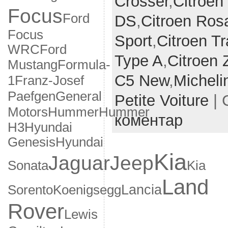
Crosser
,
Citroеn
Focus
Ford
DS
,
Citroеn Rosa
Focus
Sport
,
Citroеn Tr
WRC
Ford
Type A
,
Citroеn 
Formula-
Mustang
С5 New
,
Micheli
1
Franz-Josef
General
Paefgen
Petite Voiture
| 
Motors
Hummer
Hummer
коментар
H3
Hyundai
Genesis
Hyundai
Kia
Jaguar
Jeep
Sonata
Kia
Land
Lancia
Sorento
Koenigsegg
Rover
Lewis