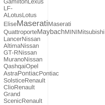
Gamilton
Lexus
LF-
A
Lotus
Lotus
Maserati
Elise
Maserati
Maybach
Quattroporte
MINI
Mitsubishi
Lancer
Nissan
Altima
Nissan
GT-R
Nissan
Murano
Nissan
Qashqai
Opel
Pontiac
Astra
Pontiac
Solstice
Renault
Clio
Renault
Grand
Scenic
Renault