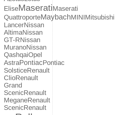
Maserati
Elise
Maserati
Maybach
Quattroporte
MINI
Mitsubishi
Lancer
Nissan
Altima
Nissan
GT-R
Nissan
Murano
Nissan
Qashqai
Opel
Pontiac
Astra
Pontiac
Solstice
Renault
Clio
Renault
Grand
Scenic
Renault
Megane
Renault
Scenic
Renault