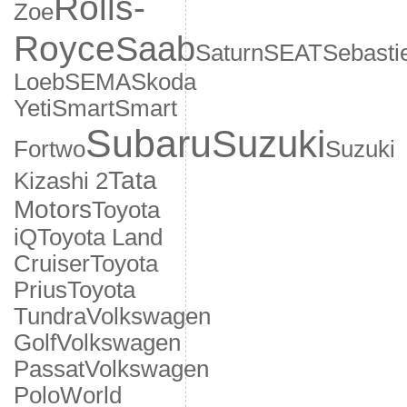
Rolls-
Zoe
Royce
Saab
Saturn
SEAT
Sebasti
Loeb
SEMA
Skoda
Yeti
Smart
Smart
Subaru
Suzuki
Fortwo
Suzuki
Tata
Kizashi 2
Motors
Toyota
iQ
Toyota Land
Cruiser
Toyota
Prius
Toyota
Tundra
Volkswagen
Golf
Volkswagen
Passat
Volkswagen
Polo
World