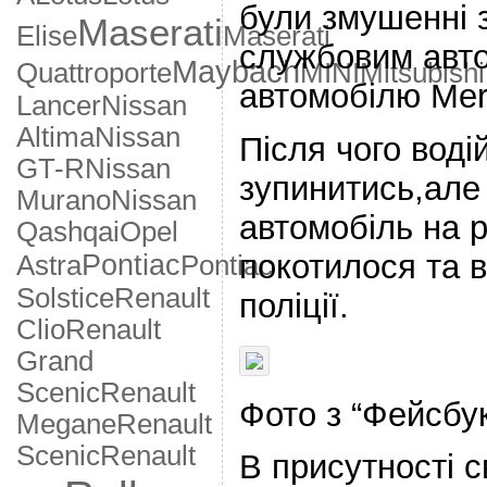
були змушенн
і
Maserati
Elise
Maserati
службовим авто
Maybach
Quattroporte
MINI
Mitsubishi
автомобілю Mer
Lancer
Nissan
Altima
Nissan
Після чого вод
GT-R
Nissan
зупинитись,але
Murano
Nissan
автомобіль на р
Qashqai
Opel
покотилося та в
Pontiac
Astra
Pontiac
Solstice
Renault
поліції.
Clio
Renault
Grand
Scenic
Renault
Фото з “Фейсбу
Megane
Renault
Scenic
Renault
В присутності св