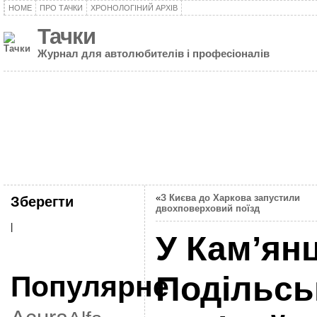
HOME
ПРО ТАЧКИ
ХРОНОЛОГІНИЙ АРХІВ
Тачки
Журнал для автолюбителів і професіоналів
«
З Києва до Харкова запустили
Зберегти
двохповерховий поїзд
|
У Кам’янц
Популярне
Подільсь