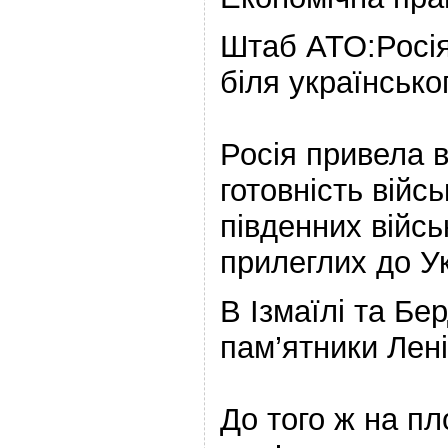
Штаб АТО:Росі
біля українсько
Росія привела 
готовність війс
південних війсь
прилеглих до Ук
В Ізмаїлі та Б
пам’ятники Лен
До того ж на п