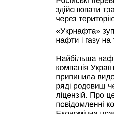
Російські перев
здійснювати тр
через територію
«Укрнафта» зуп
нафти і газу н
Найбільша наф
компанія Украї
припинила видо
ряді родовищ ч
ліцензій. Про ц
повідомленні к
Економічна пра