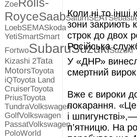
Rolls-
Zoe
Коли ні,то інші
Royce
Saab
Saturn
SEAT
Sebasti
зони закриють 
Loeb
SEMA
Skoda
строк до двох р
Yeti
Smart
Smart
Російська служ
Subaru
Suzuki
Fortwo
Suzuki
У «ДНР» винес
Tata
Kizashi 2
Motors
Toyota
смертний вирок
iQ
Toyota Land
Cruiser
Toyota
Вже є вироки д
Prius
Toyota
покарання. «Це
Tundra
Volkswagen
і шпигунстві»,—
Golf
Volkswagen
Passat
Volkswagen
п’ятницю. На ро
Polo
World