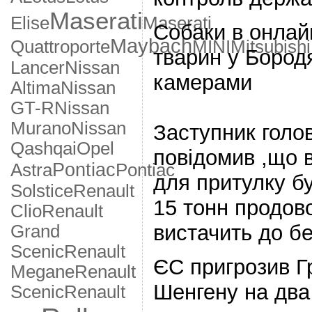
Maserati
Elise
Maserati
Собаки в онлай
Maybach
Quattroporte
MINI
Mitsubishi
тварин у Бород
Lancer
Nissan
камерами
Altima
Nissan
GT-R
Nissan
Murano
Nissan
Заступник голо
Qashqai
Opel
повідомив ,що в
Pontiac
Astra
Pontiac
для притулку б
Solstice
Renault
15 тонн продов
Clio
Renault
вистачить до б
Grand
Scenic
Renault
ЄС пригрозив Г
Megane
Renault
Шенгену на два
Scenic
Renault