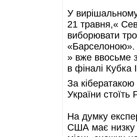
У вирішальному
21 травня,« Сев
виборювати тро
«Барселоною». 
» вже ввосьме з
в фіналі Кубка І
За кібератакою
України стоїть
На думку експе
США має низку