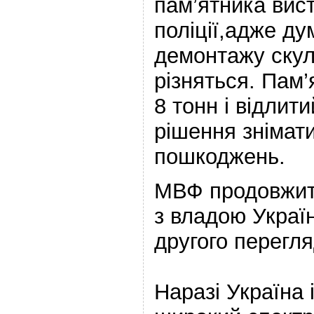
пам’ятника вис
поліції,адже д
демонтажу скул
різняться. Пам’
8 тонн і відлит
рішення знімати
пошкоджень.
МВФ продовжит
з владою Украї
другого перегл
Наразі Україна