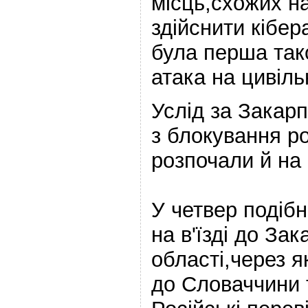
місць,схожих на
здійснити кібер
була перша так
атака на цивіль
Услід за Закар
з блокування р
розпочали й на
У четвер подібн
на в'їзді до Зак
області,через я
до Словаччини 