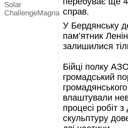
перебуває ще 4
Solar
справ.
Challenge
Мagna
У Бердянську 
пам’ятник Ленін
залишилися тіл
Бійці полку АЗ
громадський по
громадянськог
влаштували нев
процесі робіт 
скульптуру дов